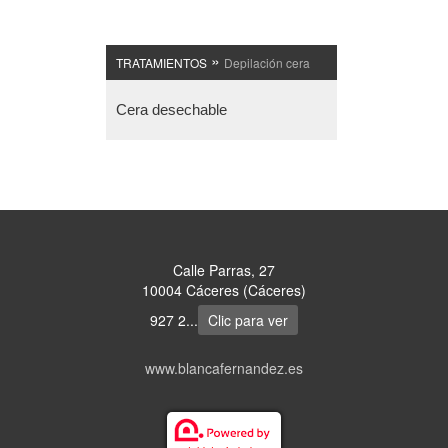
»
TRATAMIENTOS
Depilación cera
Cera desechable
Calle Parras, 27
10004 Cáceres (Cáceres)
927 2...
Clic para ver
www.blancafernandez.es