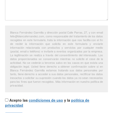
Blanca Fernández Garmilla y dirección postal Calle Parras, 27, y con email
felix@blancafernandez.com, como responsable del tratamiento de los datos
recogidos en este formulario, trata la información que nos facilita con el fin
de recibir la información que solicita en este formulario y enviarle
información relacionada con productos y servicios por cualquier medio
(postal, email o teléfono) e invitarle a eventos organizados por la empresa.
La legitimación se realiza a través del consentimiento del interesado. Los
datos proporcionados se conservarán mientras no solicite el cese de la
actividad. No se cederán a terceros salvo en los casos en que exista una
obligación legal. Usted tiene derecho a obtener confirmación sobre si en
Blanca Fernández Garmilla estamos tratando sus datos personales por
tanto, tiene derecho a acceder a sus datos personales, rectificar los datos
inexactos o solicitar su supresión cuando los datos ya no sean necesarios
para los fines que fueron recogidos. Más información en nuestra política de
privacidad.
Acepto las
condiciones de uso
y la
política de
privacidad